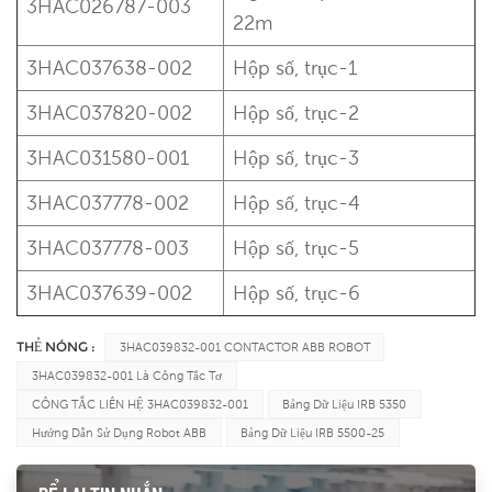
3HAC026787-003
22m
3HAC037638-002
Hộp số, trục-1
3HAC037820-002
Hộp số, trục-2
3HAC031580-001
Hộp số, trục-3
3HAC037778-002
Hộp số, trục-4
3HAC037778-003
Hộp số, trục-5
3HAC037639-002
Hộp số, trục-6
THẺ NÓNG :
3HAC039832-001 CONTACTOR ABB ROBOT
3HAC039832-001 Là Công Tắc Tơ
CÔNG TẮC LIÊN HỆ 3HAC039832-001
Bảng Dữ Liệu IRB 5350
Hướng Dẫn Sử Dụng Robot ABB
Bảng Dữ Liệu IRB 5500-25