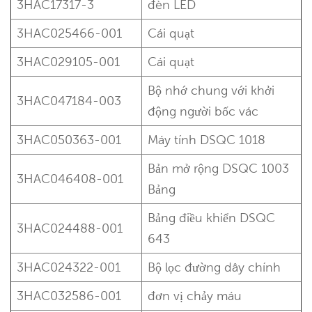
3HAC17317-3
đèn LED
3HAC025466-001
Cái quạt
3HAC029105-001
Cái quạt
Bộ nhớ chung với khởi
3HAC047184-003
động
người bốc vác
3HAC050363-001
Máy tính DSQC 1018
Bản mở rộng DSQC 1003
3HAC046408-001
Bảng
Bảng điều khiển DSQC
3HAC024488-001
643
3HAC024322-001
Bộ lọc đường dây chính
3HAC032586-001
đơn vị chảy máu