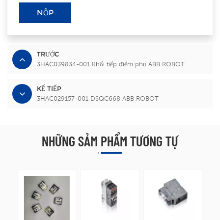
NỘP
TRƯỚC
3HAC039834-001 Khối tiếp điểm phụ ABB ROBOT
KẾ TIẾP
3HAC029157-001 DSQC668 ABB ROBOT
NHỮNG SẢM PHẨM TƯƠNG TỰ