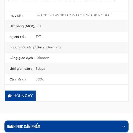
3HAC039832-001 CONTACTOR ABB ROBOT
mục số :
1
Đặt hàng (MOQ) :
T/T
Sự chi trả :
Germany
nguồn gốc sản phẩm :
Xiamen
Cảng giao dịch :
5days
thời gian dẫn :
580g
Cân nặng :
HỎI NGAY
DANH MỤC SẢN PHẨM