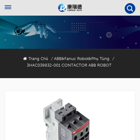
Trang Chủ
ABB&Fanuc Robot&Phụ Tùng
/
/
3HAC039832-001 CONTACTOR ABB ROBOT