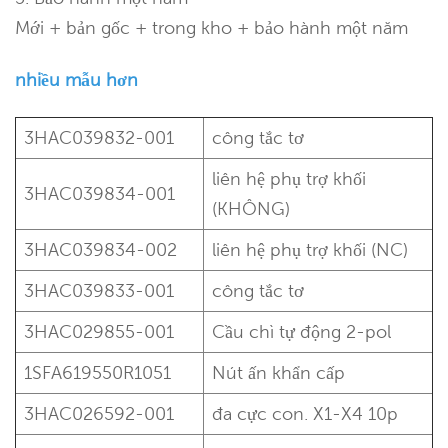
Mới + bản gốc + trong kho + bảo hành một năm
nhiều mẫu hơn
3HAC039832-001
công tắc tơ
liên hệ phụ trợ
khối
3HAC039834-001
(KHÔNG)
3HAC039834-002
liên hệ phụ trợ
khối (NC)
3HAC039833-001
công tắc tơ
3HAC029855-001
Cầu chì tự động 2-pol
1SFA619550R1051
Nút ấn khẩn cấp
3HAC026592-001
đa cực con. X1-X4
10p