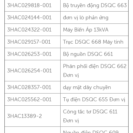
3HAC029818-001
Bộ truyền động DSQC 663
3HAC024144-001
đơn vị lò phản ứng
3HAC024322-001
Máy Biến Áp 13kVA
3HAC029157-001
Trục DSQC 668
Máy tính
3HAC026253-001
Bộ nguồn DSQC 661
Phân phối điện DSQC 662
3HAC026254-001
Đơn vị
3HAC028357-001
dạy mặt dây chuyền
3HAC025562-001
Tụ điện DSQC 655
Đơn vị
Công tắc tơ DSQC 611
3HAC13389-2
Đơn vị
Nguồn điện DSQC 609