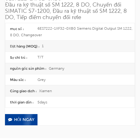
Đầu ra kỹ thuật số SM 1222, 8 DO, Chuyển đổi
SIMATIC S7-1200, Đầu ra kỹ thuật số SM 1222, 8
DO, Tiếp điểm chuyển đổi rơle
6ES7222-1XF32-0XB0 Siemens Digital Output SM 1222,
mục số :
8 DO, Changeover
1
Đặt hàng (MOQ) :
T/T
Sự chi trả :
Germany
nguồn gốc sản phẩm :
Grey
Màu sắc :
Xiamen
Cảng giao dịch :
5days
thời gian dẫn :
HỎI NGAY