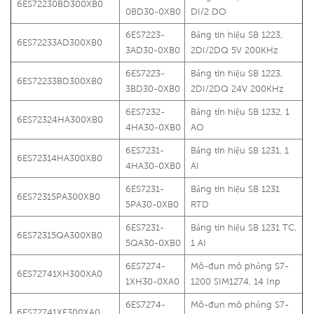
6ES72230BD300XB0
0BD30-0XB0
DI/2 DO
6ES7223-
Bảng tín hiệu SB 1223,
6ES72233AD300XB0
3AD30-0XB0
2DI/2DQ 5V 200KHz
6ES7223-
Bảng tín hiệu SB 1223,
6ES72233BD300XB0
3BD30-0XB0
2DI/2DQ 24V 200KHz
6ES7232-
Bảng tín hiệu SB 1232, 1
6ES72324HA300XB0
4HA30-0XB0
AO
6ES7231-
Bảng tín hiệu SB 1231, 1
6ES72314HA300XB0
4HA30-0XB0
AI
6ES7231-
Bảng tín hiệu SB 1231
6ES72315PA300XB0
5PA30-0XB0
RTD
6ES7231-
Bảng tín hiệu SB 1231 TC,
6ES72315QA300XB0
5QA30-0XB0
1 AI
6ES7274-
Mô-đun mô phỏng S7-
6ES72741XH300XA0
1XH30-0XA0
1200 SIM1274, 14 Inp
6ES7274-
Mô-đun mô phỏng S7-
6ES72741XF300XA0