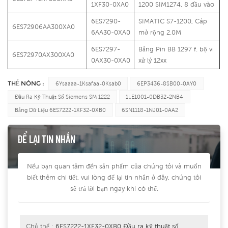
1XF30-0XA0
1200 SIM1274, 8 đầu vào
6ES7290-
SIMATIC S7-1200, Cáp
6ES72906AA300XA0
6AA30-0XA0
mở rộng 2.0M
6ES7297-
Bảng Pin BB 1297 f. bộ vi
6ES72970AX300XA0
0AX30-0XA0
xử lý 12xx
THẺ NÓNG :
6Ysaaaa-1Ksafaa-0Ksab0
6EP3436-8SB00-0AY0
Đầu Ra Kỹ Thuật Số Siemens SM 1222
1LE1001-0DB32-2NB4
Bảng Dữ Liệu 6ES7222-1XF32-0XB0
6SN1118-1NJ01-0AA2
ĐỂ LẠI TIN NHẮN
Nếu bạn quan tâm đến sản phẩm của chúng tôi và muốn
biết thêm chi tiết, vui lòng để lại tin nhắn ở đây, chúng tôi
sẽ trả lời bạn ngay khi có thể.
Chủ thể :
6ES7222-1XF32-0XB0 Đầu ra kỹ thuật số