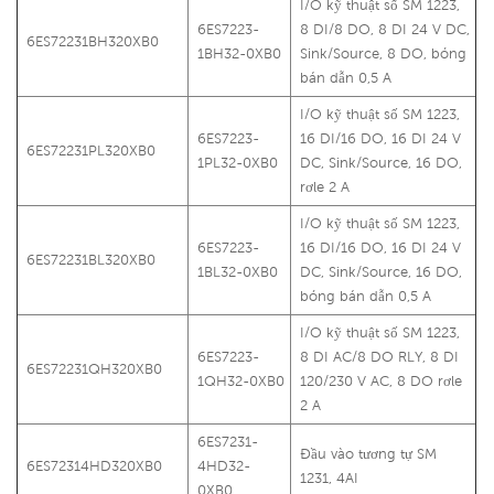
I/O kỹ thuật số SM 1223,
6ES7223-
8 DI/8 DO, 8 DI 24 V DC,
6ES72231BH320XB0
1BH32-0XB0
Sink/Source, 8 DO, bóng
bán dẫn 0,5 A
I/O kỹ thuật số SM 1223,
6ES7223-
16 DI/16 DO, 16 DI 24 V
6ES72231PL320XB0
1PL32-0XB0
DC, Sink/Source, 16 DO,
rơle 2 A
I/O kỹ thuật số SM 1223,
6ES7223-
16 DI/16 DO, 16 DI 24 V
6ES72231BL320XB0
1BL32-0XB0
DC, Sink/Source, 16 DO,
bóng bán dẫn 0,5 A
I/O kỹ thuật số SM 1223,
6ES7223-
8 DI AC/8 DO RLY, 8 DI
6ES72231QH320XB0
1QH32-0XB0
120/230 V AC, 8 DO rơle
2 A
6ES7231-
Đầu vào tương tự SM
6ES72314HD320XB0
4HD32-
1231, 4AI
0XB0