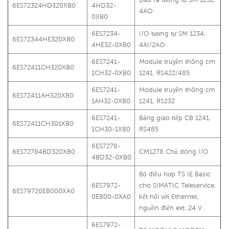
6ES72324HD320XB0
4HD32-
4AO
0XB0
6ES7234-
I/O tương tự SM 1234,
6ES72344HE320XB0
4HE32-0XB0
4AI/2AO
6ES7241-
Module truyền thông cm
6ES72411CH320XB0
1CH32-0XB0
1241, RS422/485
6ES7241-
Module truyền thông cm
6ES72411AH320XB0
1AH32-0XB0
1241, RS232
6ES7241-
Bảng giao tiếp CB 1241,
6ES72411CH301XB0
1CH30-1XB0
RS485
6ES7278-
6ES72784BD320XB0
CM1278 Chủ dòng I/O
4BD32-0XB0
Bộ điều hợp TS IE Basic
6ES7972-
cho SIMATIC Teleservice,
6ES79720EB000XA0
0EB00-0XA0
kết nối với Ethernet,
nguồn điện ext. 24 V .
6ES7972-