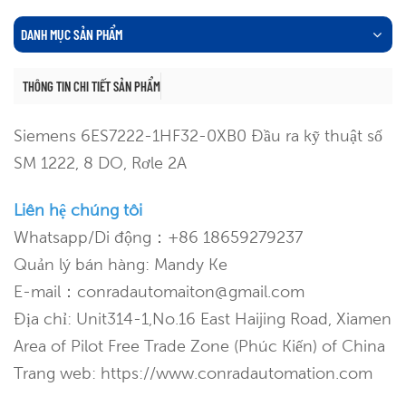
DANH MỤC SẢN PHẨM
THÔNG TIN CHI TIẾT SẢN PHẨM
Siemens 6ES7222-1HF32-0XB0
Đầu ra kỹ thuật số
SM 1222, 8 DO, Rơle 2A
Liên hệ chúng tôi
Whatsapp/Di động：+86 18659279237
Quản lý bán hàng: Mandy Ke
E-mail：conradautomaiton@gmail.com
Địa chỉ: Unit314-1,No.16 East Haijing Road, Xiamen
Area of Pilot Free Trade Zone (Phúc Kiến) of China
Trang web: https://www.conradautomation.com