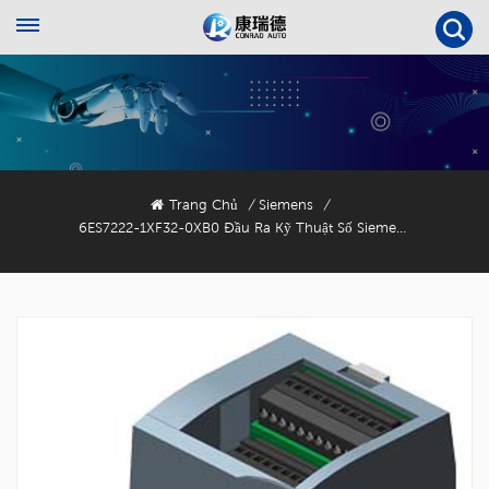
Trang Chủ
Siemens
/
/
6ES7222-1XF32-0XB0 Đầu Ra Kỹ Thuật Số Siemens SM 1222, 8 DO, Chuyển Đổi