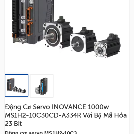
Động Cơ Servo INOVANCE 1000w
MS1H2-10C30CD-A334R Với Bộ Mã Hóa
23 Bit
Động cơ servo MS1H2-10C3