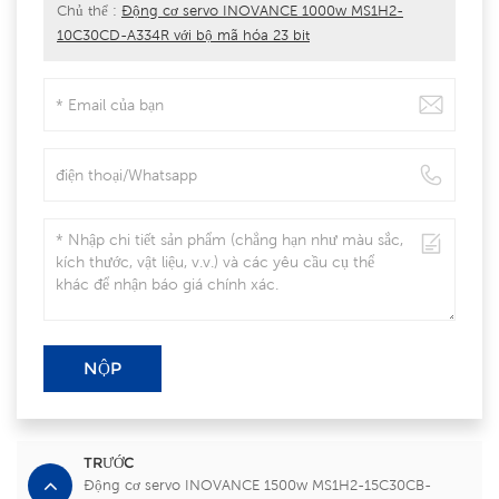
Chủ thể :
Động cơ servo INOVANCE 1000w MS1H2-
10C30CD-A334R với bộ mã hóa 23 bit
NỘP
TRƯỚC
Động cơ servo INOVANCE 1500w MS1H2-15C30CB-