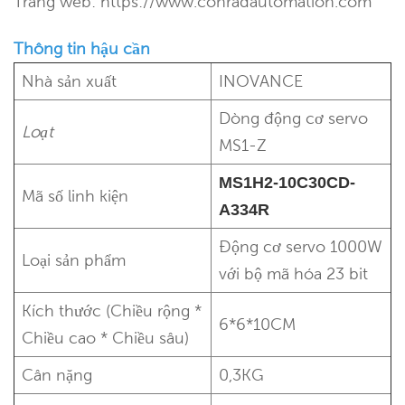
Trang web: https://www.conradautomation.com
Thông tin hậu cần
Nhà sản xuất
INOVANCE
Dòng động cơ servo
Loạt
MS1-Z
MS1H2-10C30CD-
Mã số linh kiện
A334R
Động cơ servo 1000W
Loại sản phẩm
với bộ mã hóa 23 bit
Kích thước (Chiều rộng *
6*6*10CM
Chiều cao * Chiều sâu)
Cân nặng
0,3KG