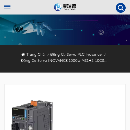
Trang Chủ
Động Cơ Servo PLC Inovance
/
/
Động Cơ Servo INOVANCE 1000w MS1H2-10C30CD-A334R Với Bộ Mã Hóa 23 Bit