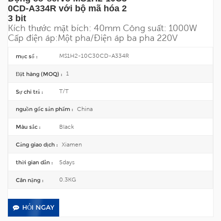
0CD-A334R với bộ mã hóa 2
3 bit
Kích thước mặt bích: 40mm
Công suất: 1000W
Cấp điện áp:
Một pha/
Điện áp ba pha 220V
MS1H2-10C30CD-A334R
mục số :
1
Đặt hàng (MOQ) :
T/T
Sự chi trả :
China
nguồn gốc sản phẩm :
Black
Màu sắc :
Xiamen
Cảng giao dịch :
5days
thời gian dẫn :
0.3KG
Cân nặng :
HỎI NGAY