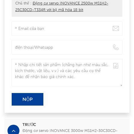
Chủ thể :
Động cơ servo INOVANCE 2500w MS1H2-
25C30CD-T334R với bộ mã hóa 18 bit
NỘP
TRƯỚC
Động cơ servo INOVANCE 3000w MS1H2-30C30CD-