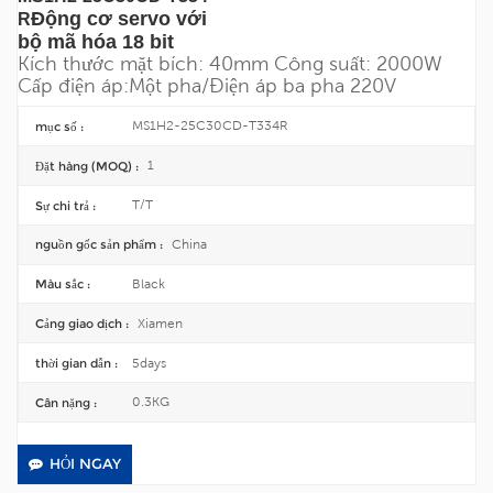
Động cơ servo với
R
bộ mã hóa 18 bit
Kích thước mặt bích: 40mm
Công suất: 2000W
Cấp điện áp:
Một pha/
Điện áp ba pha 220V
MS1H2-25C30CD-T334R
mục số :
1
Đặt hàng (MOQ) :
T/T
Sự chi trả :
China
nguồn gốc sản phẩm :
Black
Màu sắc :
Xiamen
Cảng giao dịch :
5days
thời gian dẫn :
0.3KG
Cân nặng :
HỎI NGAY