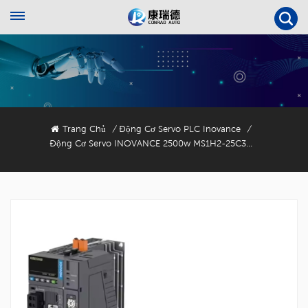
Trang Chủ
Động Cơ Servo PLC Inovance
/
/
Động Cơ Servo INOVANCE 2500w MS1H2-25C30CD-T334R Với Bộ Mã Hóa 18 Bit