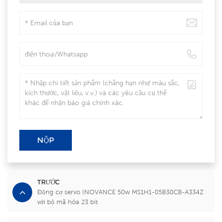
NỘP
TRƯỚC
Động cơ servo INOVANCE 50w MS1H1-05B30CB-A334Z
với bộ mã hóa 23 bit