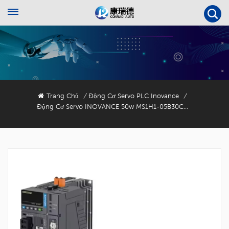
Trang Chủ
Động Cơ Servo PLC Inovance
/
/
Động Cơ Servo INOVANCE 50w MS1H1-05B30CB-A332Z Với Bộ Mã Hóa 23 Bit