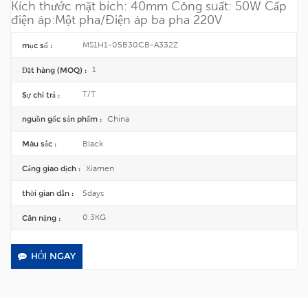
Kích thước mặt bích: 40mm
Công suất: 50W
Cấp
điện áp:
Một pha/
Điện áp ba pha 220V
MS1H1-05B30CB-A332Z
mục số :
1
Đặt hàng (MOQ) :
T/T
Sự chi trả :
China
nguồn gốc sản phẩm :
Black
Màu sắc :
Xiamen
Cảng giao dịch :
5days
thời gian dẫn :
0.3KG
Cân nặng :
HỎI NGAY