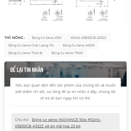
THẺ NÓNG :
Động Cơ Servo 45W
MS1H1-05B30CB-A332Z
Động Cơ Servo Chất Lượng Tốt
Động Cơ Servo 400W
Động Cơ Servo Thiết Bị
Động Cơ Servo 750W
ĐỂ LẠI TIN NHẮN
Nếu bạn quan tâm đến sản phẩm của chúng tôi và muốn
biết thêm chi tiết, vui lòng để lại tin nhắn ở đây, chúng tôi
sẽ trả lời bạn ngay khi có thể.
Chủ thể :
Động cơ servo INOVANCE 50w MS1H1-
05B30CB-A332Z với bộ mã hóa 23 bit