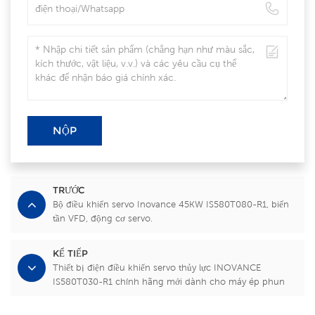
NỘP
TRƯỚC
Bộ điều khiển servo Inovance 45KW IS580T080-R1, biến
tần VFD, động cơ servo.
KẾ TIẾP
Thiết bị điện điều khiển servo thủy lực INOVANCE
IS580T030-R1 chính hãng mới dành cho máy ép phun
nhựa.