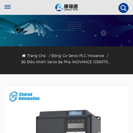
Trang Chủ
Động Cơ Servo PLC Inovance
/
/
Bộ Điều Khiển Servo Ba Pha INOVANCE IS580T035-R1 380 VAC Đến 480 VAC Cho Máy Ép Phun Nhựa.