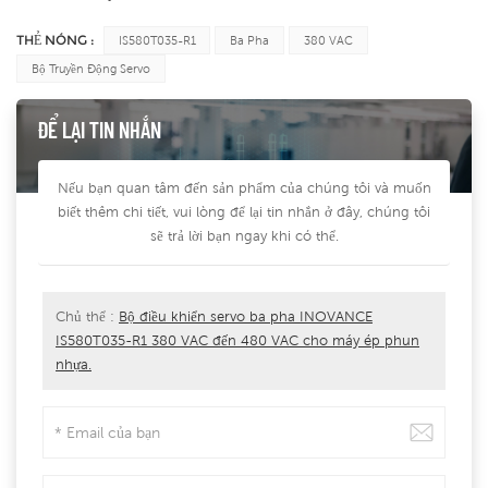
THẺ NÓNG :
IS580T035-R1
Ba Pha
380 VAC
Bộ Truyền Động Servo
ĐỂ LẠI TIN NHẮN
Nếu bạn quan tâm đến sản phẩm của chúng tôi và muốn
biết thêm chi tiết, vui lòng để lại tin nhắn ở đây, chúng tôi
sẽ trả lời bạn ngay khi có thể.
Chủ thể :
Bộ điều khiển servo ba pha INOVANCE
IS580T035-R1 380 VAC đến 480 VAC cho máy ép phun
nhựa.