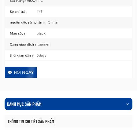
1
Đặt hàng (MOQ) :
T/T
Sự chi trả :
China
nguồn gốc sản phẩm :
black
Màu sắc :
xiamen
Cảng giao dịch :
5days
thời gian dẫn :
HỎI NGAY
DANH MỤC SẢN PHẨM
THÔNG TIN CHI TIẾT SẢN PHẨM