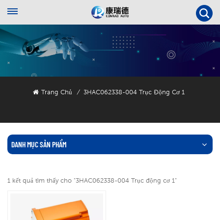
Trang Chủ
3HAC062338-004 Trục Động Cơ 1
/
DANH MỤC SẢN PHẨM
1 kết quả tìm thấy cho "3HAC062338-004 Trục động cơ 1"