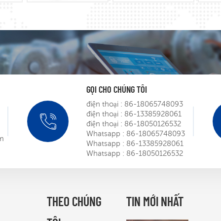
GỌI CHO CHÚNG TÔI
điện thoại :
86-18065748093
điện thoại :
86-13385928061
Roadsho
điện thoại :
86-18050126532
SIEMEN
Whatsapp :
86-18065748093
om
Whatsapp :
86-13385928061
Mar 
Whatsapp :
86-18050126532
Đạt chứ
robot S
cánh cửa
THEO CHÚNG
TIN MỚI NHẤT
Mar 
trường 