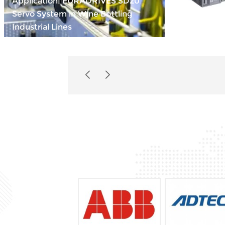
Application: EURADRIVES SD20
Servo System in Wine Bottling
Compact Po
Industrial Lines
INOVANCE 