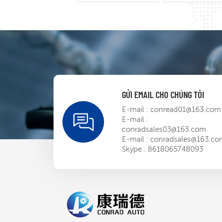
GỬI EMAIL CHO CHÚNG TÔI
E-mail :
conread01@163.com
E-mail :
conradsales03@163.com
E-mail :
conradsales@163.c
Skype :
8618065748093