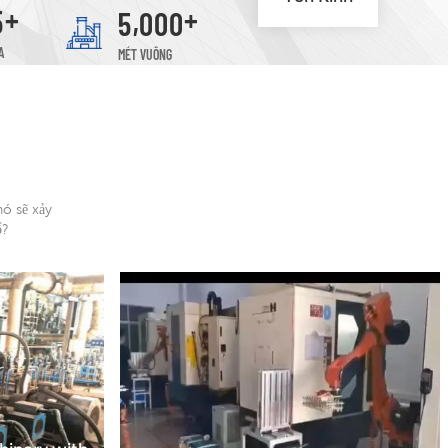
+
+
,
5
5
0
0
0
Patrick, Mandy, Esmer, Valor
A
MÉT VUÔNG
ó sẽ xảy
ổ?