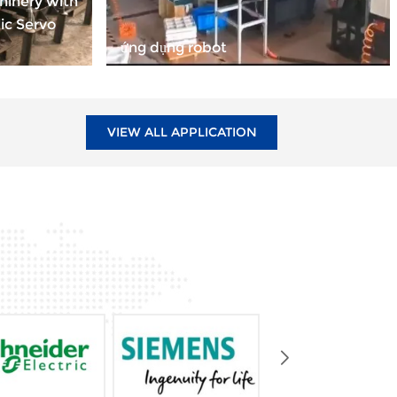
hinery with
ic Servo
ứng dụng robot
VIEW ALL APPLICATION