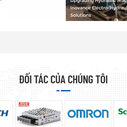
Upgrading Hydraulic Mac
wer, Flexible Control —
Inovance Electro-Hydraul
EASY321 Serie PLC
Solutions
ĐỐI TÁC CỦA CHÚNG TÔI