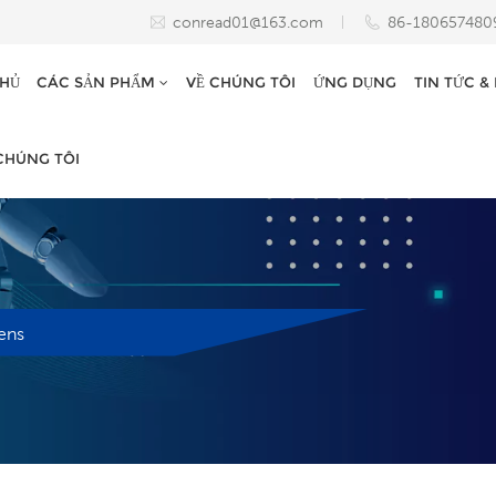
conread01@163.com
86-180657480
HỦ
CÁC SẢN PHẨM
VỀ CHÚNG TÔI
ỨNG DỤNG
TIN TỨC &
 CHÚNG TÔI
ens