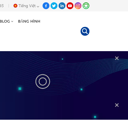
93
Tiếng Việt
 BLOG
BĂNG HÌNH
English
Deutsch
Español
Tiếng Việt