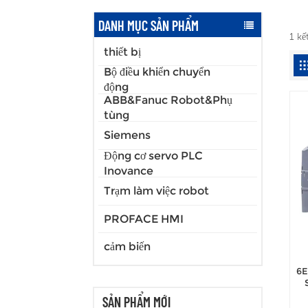
DANH MỤC SẢN PHẨM
1 k
thiết bị
Bộ điều khiển chuyển
động
ABB&Fanuc Robot&Phụ
tùng
Siemens
Động cơ servo PLC
Inovance
Trạm làm việc robot
PROFACE HMI
cảm biến
6E
SẢN PHẨM MỚI