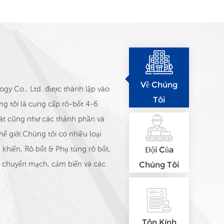
Về Chúng
y Co., Ltd. được thành lập vào
Tôi
g tôi là cung cấp rô-bốt 4-6
sát cũng như các thành phần và
hế giới.Chúng tôi có nhiều loại
khiển, Rô bốt & Phụ tùng rô bốt,
Đội Của
ồn chuyển mạch, cảm biến và các
Chúng Tôi
 các banrd sau: Schneider,
ANCE, WINTERS Instrument,
Đội ngũ bán hàng của chúng tô
Tôn Kính