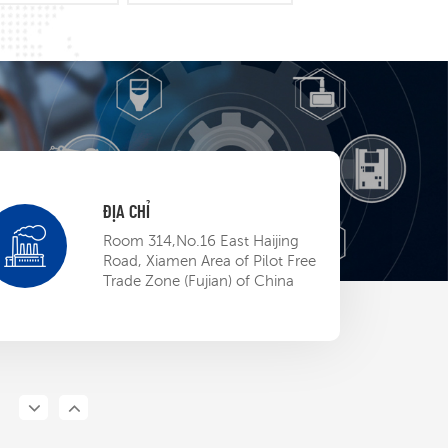
ĐỊA CHỈ
w nhỏ của
Room 314,No.16 East Haijing
S EP BU
Road, Xiamen Area of Pilot Free
Trade Zone (Fujian) of China
13,2023
ng nhận ETL,
TEP mở rộng
 đến thị
13,2023
Bắc Mỹ