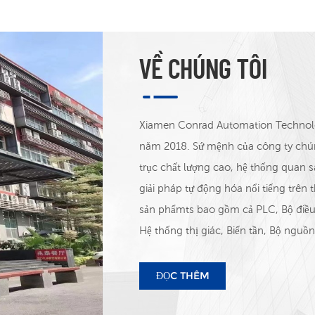
VỀ CHÚNG TÔI
Xiamen Conrad Automation Technolog
năm 2018. Sứ mệnh của công ty chún
trục chất lượng cao, hệ thống quan 
giải pháp tự động hóa nổi tiếng trên t
sản phẩmts bao gồm cả PLC, Bộ điều 
Hệ thống thị giác, Biến tần, Bộ ngu
sản phẩm khác. Chúng tôi phân phối
Siemens, ABB, STEP&ADTECH, INOV
ĐỌC THÊM
Autonics, MEAN WELL, ETC