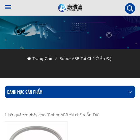
Trang Chủ
Robot ABB Tái Chế Ở Ấn Độ
/
DANH MỤC SẢN PHẨM
1 kết quả tìm thấy cho "Robot ABB tái chế ở Ấn Độ"