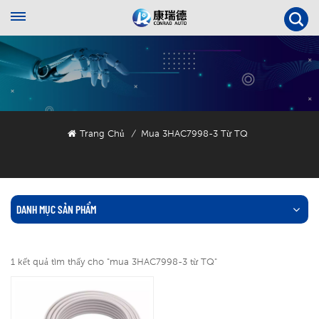
Trang Chủ
Mua 3HAC7998-3 Từ TQ
/
DANH MỤC SẢN PHẨM
1 kết quả tìm thấy cho "mua 3HAC7998-3 từ TQ"